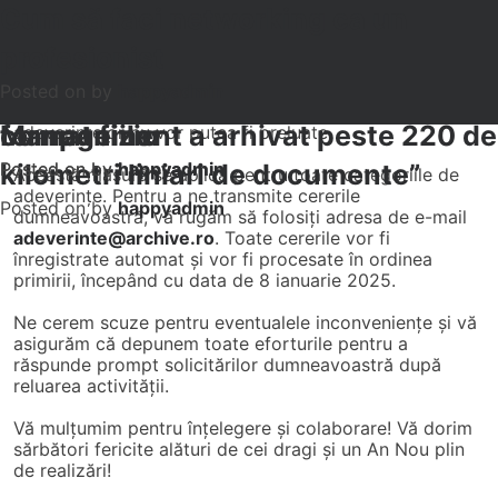
Anunț Important - Perioada Sărbătorilor
Skip
Etichetă:
arhiva
Gazul care stinge incendiile în cinci
Afaceri de aproximativ 700.000
Ştefan Ecxarcu, manager general
Investitie de 400.000 de euro
Cum să faci ordine la birou în trei
Cum se pot face bani din arhivarea
Noua tehnică în stingerea automată
Seful GAM: Arhivarea electronica
Cum să faci networking ca un
to
Stimați clienți,
minute
euro, în prima jumătate a anului.
Global Archive Management:
pentru protejarea arhivei
pași
documentelor?
a incendiilor foloseşte gaz, nu apă
poate sa coste de 5-10 ori mai mult
profesionist
content
Vă informăm că în perioada 23 decembrie 2024 – 7
0754 042 996
Posted on
Ştefan Ecxarcu: “Global Archive
Datele, cel mai de preţ activ al
Posted on
Posted on
Posted on
Posted on
decat pastrarea documentelor in
Posted on
by
by
by
by
by
by
happyadmin
happyadmin
happyadmin
happyadmin
happyadmin
happyadmin
ianuarie 2025, solicitările pentru eliberarea
Management a arhivat peste 220 de
companiilor
format fizic
adeverințelor nu vor putea fi preluate.
kilometri liniari de documente”
Posted on
Posted on
by
by
happyadmin
happyadmin
Această măsură se aplică pentru toate categoriile de
adeverințe. Pentru a ne transmite cererile
Posted on
by
happyadmin
dumneavoastră, vă rugăm să folosiți adresa de e-mail
adeverinte@archive.ro
. Toate cererile vor fi
înregistrate automat și vor fi procesate în ordinea
primirii, începând cu data de 8 ianuarie 2025.
Ne cerem scuze pentru eventualele inconveniențe și vă
asigurăm că depunem toate eforturile pentru a
răspunde prompt solicitărilor dumneavoastră după
reluarea activității.
Vă mulțumim pentru înțelegere și colaborare! Vă dorim
sărbători fericite alături de cei dragi și un An Nou plin
de realizări!