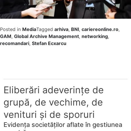
Posted in
Media
Tagged
arhiva
,
BNI
,
cariereonline.ro
,
GAM
,
Global Archive Management
,
networking
,
recomandari
,
Stefan Ecxarcu
Eliberări adeverințe de
grupă, de vechime, de
venituri și de sporuri
Evidența societăților aflate în gestiunea