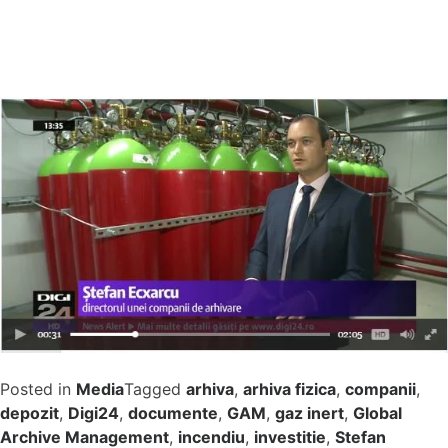
Posted in
Media
Tagged
arhiva
,
arhiva fizica
,
companii
,
depozit
,
Digi24
,
documente
,
GAM
,
gaz inert
,
Global
Archive Management
,
incendiu
,
investitie
,
Stefan