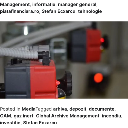
Management
,
informatie
,
manager general
,
piatafinanciara.ro
,
Stefan Ecxarcu
,
tehnologie
Posted in
Media
Tagged
arhiva
,
depozit
,
documente
,
GAM
,
gaz inert
,
Global Archive Management
,
incendiu
,
investitie
,
Stefan Ecxarcu